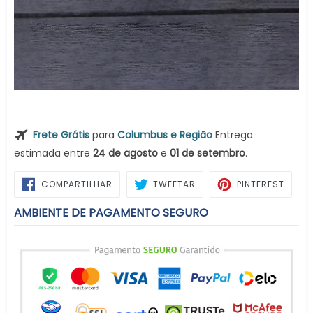
Frete Grátis
para
Columbus e Região
Entrega
estimada entre
24 de agosto
e
01 de setembro
.
COMPARTILHAR
TWEETAR
PIN
COMPARTILHAR
TWEETAR
PINTEREST
NO
NO
FACEBOOK
PINTE
AMBIENTE DE PAGAMENTO SEGURO