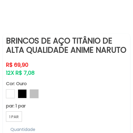
BRINCOS DE AÇO TITÂNIO DE
ALTA QUALIDADE ANIME NARUTO
Preço
R$ 69,90
normal
12X R$ 7,08
Cor:
Ouro
par:
1 par
1 PAR
Quantidade